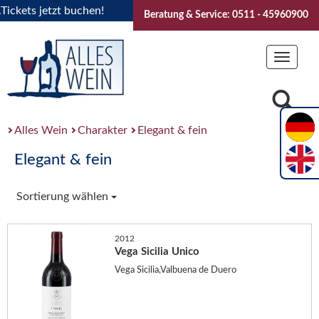
ets jetzt buchen!
"Das Sommerfest 2026" Vive la Bourgogne
Beratung & Service: 0511 - 45960900
Toggle
navigat
Alles Wein
Charakter
Elegant & fein
Elegant & fein
Sortierung wählen
2012
Vega Sicilia Unico
Vega Sicilia,Valbuena de Duero