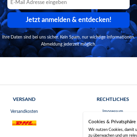
Jetzt anmelden & entdecken!
Ihre Daten sind bei uns sicher. Kein Spam, nur wichtige Informationen.
Abmeldung jederzeit möglich.
VERSAND
RECHTLICHES
Versandkosten
Impressum
Cookies & Privatsphäre
AGB
Wir nutzen Cookies, damit u
Widerrufsrecht
zu überwachen und um releva