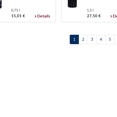
0,75 l
1,5 l
15,01 €
Details
27,50 €
De
1
2
3
4
5