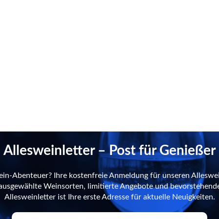
Allesweinletter – Post für Genießer
ein-Abenteuer? Ihre kostenfreie Anmeldung für unseren Alleswei
n ausgewählte Weinsorten, limitierte Angebote und bevorstehend
Allesweinletter ist Ihre erste Adresse für aktuelle Neuigkeiten.