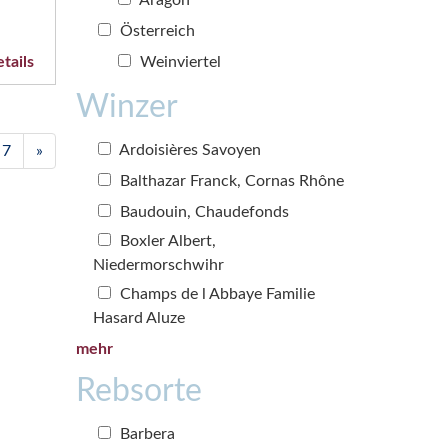
Österreich
tails
Weinviertel
Winzer
Ardoisières Savoyen
7
»
Balthazar Franck, Cornas Rhône
Baudouin, Chaudefonds
Boxler Albert,
Niedermorschwihr
Champs de l Abbaye Familie
Hasard Aluze
mehr
Rebsorte
Barbera