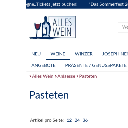
Bourgogne..Tickets jetzt buchen!
"Das Sommerfest 2026" Vi
NEU
WEINE
WINZER
JOSEPHINE
ANGEBOTE
PRÄSENTE / GENUSSPAKETE
Alles Wein
Anlaesse
Pasteten
Pasteten
Artikel pro Seite:
12
24
36