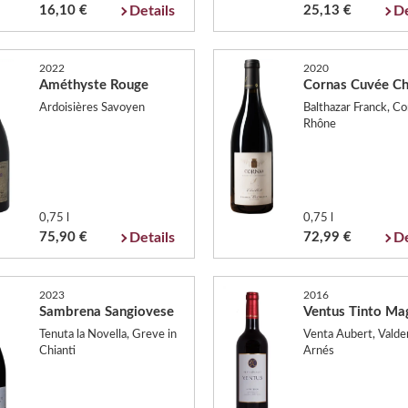
16,10 €
Details
25,13 €
De
2022
2020
Améthyste Rouge
Cornas Cuvée Cha
Ardoisières Savoyen
Balthazar Franck, Co
Rhône
0,75 l
0,75 l
75,90 €
Details
72,99 €
De
2023
2016
Sambrena Sangiovese
Ventus Tinto M
Tenuta la Novella, Greve in
Venta Aubert, Valde
Chianti
Arnés