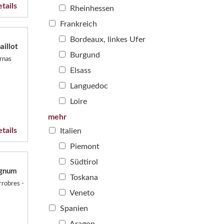
tails
Rheinhessen
Frankreich
Bordeaux, linkes Ufer
illot
Burgund
rnas
Elsass
Languedoc
Loire
mehr
tails
Italien
Piemont
Südtirol
agnum
Toskana
rrobres -
Veneto
Spanien
Aragon