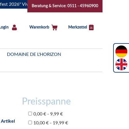
26" Vive la Bourgogne..Tickets jetzt buchen!
"Das Sommerf
Beratung & Service: 0511 - 45960900
Login
Warenkorb
Merkzettel
DOMAINE DE L'HORIZON
Preisspanne
0,00 € - 9,99 €
 Artikel
10,00 € - 19,99 €