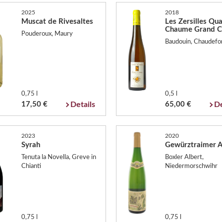
2025
2018
Muscat de Rivesaltes
Les Zersilles Qua
Chaume Grand C
Pouderoux, Maury
Baudouin, Chaudefo
0,75 l
0,5 l
17,50 €
Details
65,00 €
De
2023
2020
Syrah
Gewürztraimer 
Tenuta la Novella, Greve in
Boxler Albert,
Chianti
Niedermorschwihr
0,75 l
0,75 l