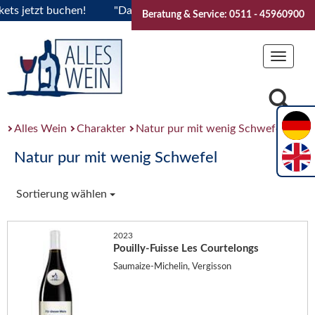
 jetzt buchen!
"Das Sommerfest 2026" Vive la Bourgogne..Ti
Beratung & Service: 0511 - 45960900
Toggle
navigat
Alles Wein
Charakter
Natur pur mit wenig Schwefel
Natur pur mit wenig Schwefel
Sortierung wählen
2023
Pouilly-Fuisse Les Courtelongs
Saumaize-Michelin, Vergisson