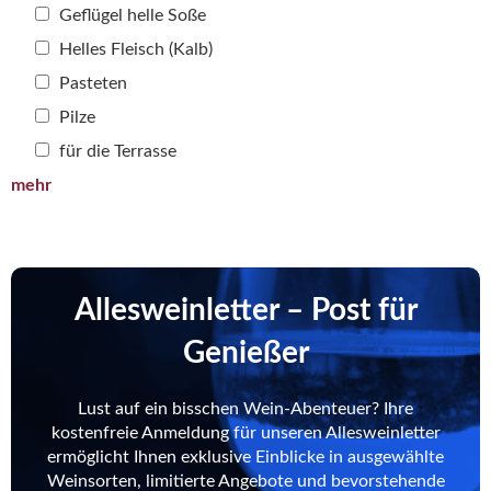
Geflügel helle Soße
Helles Fleisch (Kalb)
Pasteten
Pilze
für die Terrasse
mehr
Allesweinletter – Post für
Genießer
Lust auf ein bisschen Wein-Abenteuer? Ihre
kostenfreie Anmeldung für unseren Allesweinletter
ermöglicht Ihnen exklusive Einblicke in ausgewählte
Weinsorten, limitierte Angebote und bevorstehende