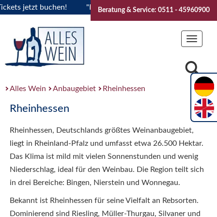
 jetzt buchen!
"Das Sommerfest 2026" Vive la Bourgogne..T
Beratung & Service: 0511 - 45960900
Toggle
navigat
Alles Wein
Anbaugebiet
Rheinhessen
Rheinhessen
Rheinhessen, Deutschlands größtes Weinanbaugebiet,
liegt in Rheinland-Pfalz und umfasst etwa 26.500 Hektar.
Das Klima ist mild mit vielen Sonnenstunden und wenig
Niederschlag, ideal für den Weinbau. Die Region teilt sich
in drei Bereiche: Bingen, Nierstein und Wonnegau.
Bekannt ist Rheinhessen für seine Vielfalt an Rebsorten.
Dominierend sind Riesling, Müller-Thurgau, Silvaner und