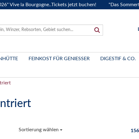
ve la Bourgogne..Tickets jetzt buchen!
"Das Sommerfest 202
NHÜTTE
FEINKOST FÜR GENIESSER
DIGESTIF & CO.
triert
ntriert
Sortierung wählen
156