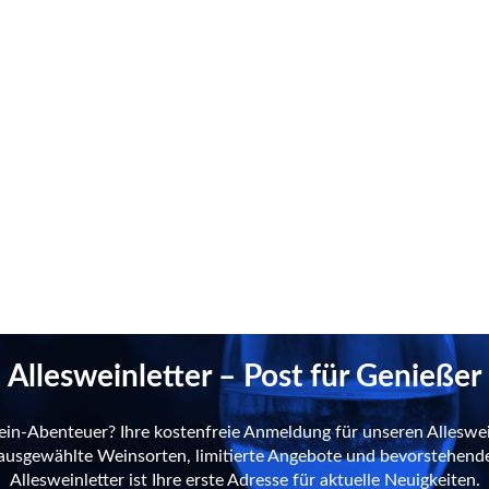
Allesweinletter – Post für Genießer
ein-Abenteuer? Ihre kostenfreie Anmeldung für unseren Alleswei
n ausgewählte Weinsorten, limitierte Angebote und bevorstehend
Allesweinletter ist Ihre erste Adresse für aktuelle Neuigkeiten.