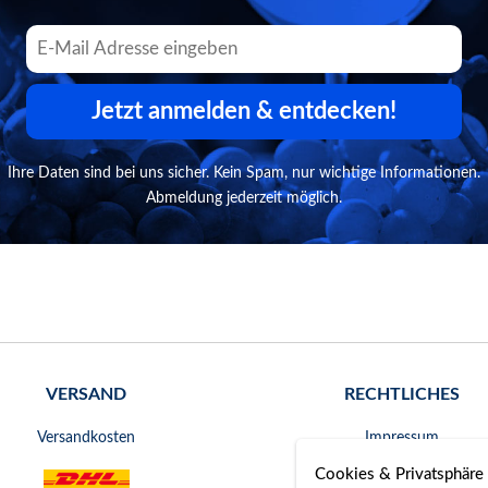
Jetzt anmelden & entdecken!
Ihre Daten sind bei uns sicher. Kein Spam, nur wichtige Informationen.
Abmeldung jederzeit möglich.
VERSAND
RECHTLICHES
Versandkosten
Impressum
Cookies & Privatsphäre
AGB