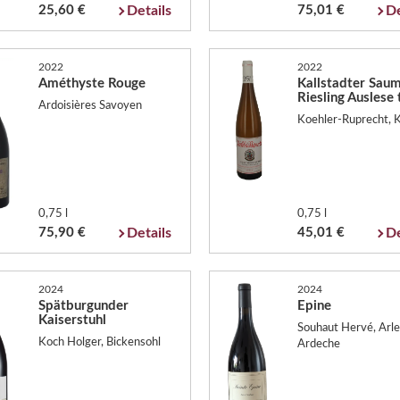
25,60 €
Details
75,01 €
De
2022
2022
Améthyste Rouge
Kallstadter Sau
Riesling Auslese
Ardoisières Savoyen
Koehler-Ruprecht, K
0,75 l
0,75 l
75,90 €
Details
45,01 €
De
2024
2024
Spätburgunder
Epine
Kaiserstuhl
Souhaut Hervé, Arl
Koch Holger, Bickensohl
Ardeche