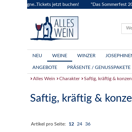
Bourgogne..Tickets jetzt buchen!
"Das Sommerfest 2026" Vi
NEU
WEINE
WINZER
JOSEPHINE
ANGEBOTE
PRÄSENTE / GENUSSPAKETE
Alles Wein
Charakter
Saftig, kräftig & konzen
Saftig, kräftig & konze
Artikel pro Seite:
12
24
36