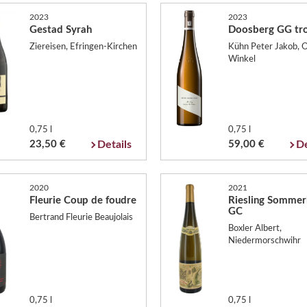
2023
2023
Gestad Syrah
Doosberg GG tr
Ziereisen, Efringen-Kirchen
Kühn Peter Jakob, O
Winkel
0,75 l
0,75 l
23,50 €
Details
59,00 €
De
2020
2021
Fleurie Coup de foudre
Riesling Sommer
GC
Bertrand Fleurie Beaujolais
Boxler Albert,
Niedermorschwihr
0,75 l
0,75 l