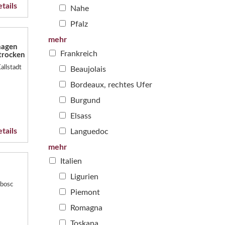
tails
Nahe
Pfalz
mehr
magen
Frankreich
 trocken
allstadt
Beaujolais
Bordeaux, rechtes Ufer
Burgund
Elsass
tails
Languedoc
mehr
Italien
Ligurien
ebosc
Piemont
Romagna
Toskana