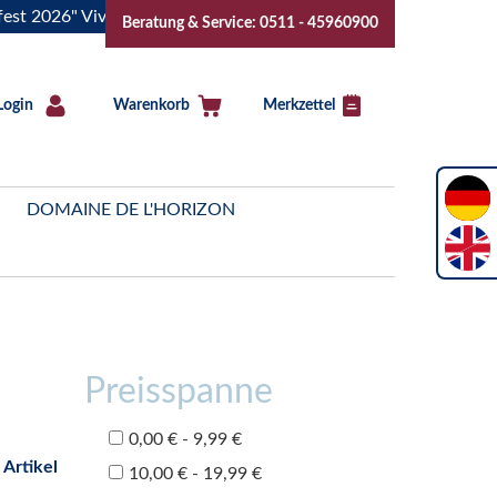
6" Vive la Bourgogne..Tickets jetzt buchen!
"Das Sommerfe
Beratung & Service: 0511 - 45960900
Login
Warenkorb
Merkzettel
DOMAINE DE L'HORIZON
Preisspanne
0,00 € - 9,99 €
 Artikel
10,00 € - 19,99 €