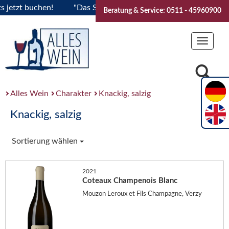
tzt buchen!
"Das Sommerfest 2026" Vive la Bourgogne..Tick
Beratung & Service: 0511 - 45960900
Toggle
navigat
Alles Wein
Charakter
Knackig, salzig
Knackig, salzig
Sortierung wählen
2021
Coteaux Champenois Blanc
Mouzon Leroux et Fils Champagne, Verzy