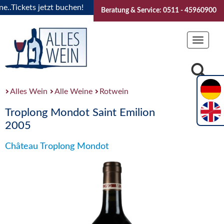
Tickets jetzt buchen!
"Das Sommerfest 2026" Vive la Bourg
Beratung & Service: 0511 - 45960900
Toggle
navigat
Alles Wein
Alle Weine
Rotwein
Troplong Mondot Saint Emilion
2005
Château Troplong Mondot