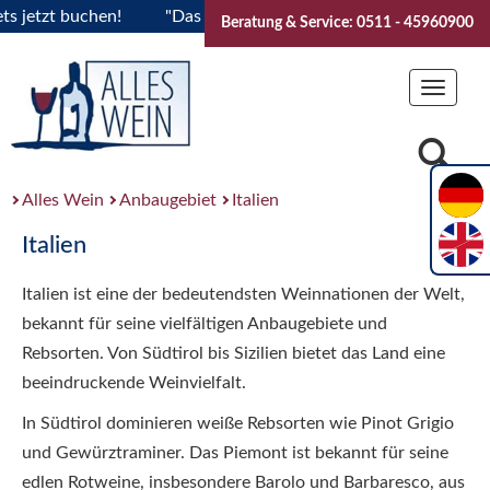
tzt buchen!
"Das Sommerfest 2026" Vive la Bourgogne..Tick
Beratung & Service: 0511 - 45960900
Toggle
navigat
Alles Wein
Anbaugebiet
Italien
Italien
Italien ist eine der bedeutendsten Weinnationen der Welt,
bekannt für seine vielfältigen Anbaugebiete und
Rebsorten. Von Südtirol bis Sizilien bietet das Land eine
beeindruckende Weinvielfalt.
In Südtirol dominieren weiße Rebsorten wie Pinot Grigio
und Gewürztraminer. Das Piemont ist bekannt für seine
edlen Rotweine, insbesondere Barolo und Barbaresco, aus