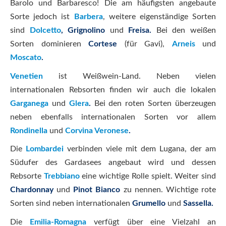
Barolo und Barbaresco! Die am häufigsten angebaute
Sorte jedoch ist
Barbera
, weitere eigenständige Sorten
sind
Dolcetto
, Grignolino
und
Freisa.
Bei den weißen
Sorten dominieren
Cortese
(für Gavi),
Arneis
und
Moscato
.
Venetien
ist Weißwein-Land. Neben vielen
internationalen Rebsorten finden wir auch die lokalen
Garganega
und
Glera
.
Bei den roten Sorten überzeugen
neben ebenfalls internationalen Sorten vor allem
Rondinella
und
Corvina Veronese
.
Die
Lombardei
verbinden viele mit dem Lugana, der am
Südufer des Gardasees angebaut wird und dessen
Rebsorte
Trebbiano
eine wichtige Rolle spielt. Weiter sind
Chardonnay
und
Pinot Bianco
zu nennen. Wichtige rote
Sorten sind neben internationalen
Grumello
und
Sassella.
Die
Emilia-Romagna
verfügt über eine Vielzahl an