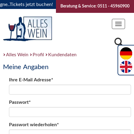
..Tickets jetzt buchen!
"Das Sommerfest 2026" Vive la Bou
Beratung & Service: 0511 - 45960900
Toggle
navigat
Alles Wein
Profil
Kundendaten
Meine Angaben
Ihre E-Mail Adresse*
Passwort*
Passwort wiederholen*