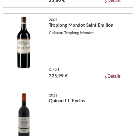
23,80 €
Details
2005
Troplong Mondot Saint Emilion
Château Troplong Mondot
0,75 l
325,99 €
Details
2011
Quinault L´Enclos