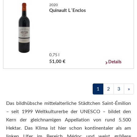
2020
Quinault L´Enclos
0,75 l
51,00 €
Details
1
2
3
»
Das bildhübsche mittelalterliche Städtchen Saint-Émilion
– seit 1999 Weltkulturerbe der UNESCO – bildet den
Kern der gleichnamigen Appellation von rund 5.500
Hektar. Das Klima ist hier schon kontinentaler als am
linken Ufer im Bereich Médoc und weist größere