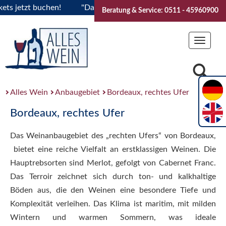
jetzt buchen!
"Das Sommerfest 2026" Vive la Bourgogne..Ti
Beratung & Service: 0511 - 45960900
Toggle
navigat
Alles Wein
Anbaugebiet
Bordeaux, rechtes Ufer
Bordeaux, rechtes Ufer
Das Weinanbaugebiet des „rechten Ufers“ von Bordeaux,
bietet eine reiche Vielfalt an erstklassigen Weinen. Die
Hauptrebsorten sind Merlot, gefolgt von Cabernet Franc.
Das Terroir zeichnet sich durch ton- und kalkhaltige
Böden aus, die den Weinen eine besondere Tiefe und
Komplexität verleihen. Das Klima ist maritim, mit milden
Wintern und warmen Sommern, was ideale