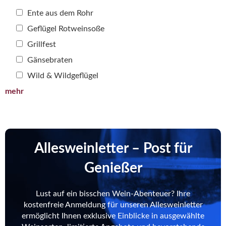
Ente aus dem Rohr
Geflügel Rotweinsoße
Grillfest
Gänsebraten
Wild & Wildgeflügel
mehr
Allesweinletter – Post für
Genießer
Lust auf ein bisschen Wein-Abenteuer? Ihre
kostenfreie Anmeldung für unseren Allesweinletter
ermöglicht Ihnen exklusive Einblicke in ausgewählte