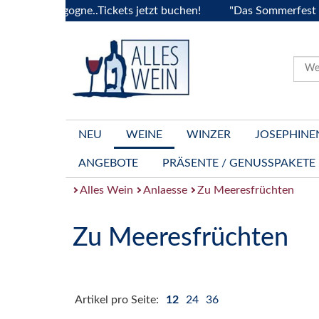
a Bourgogne..Tickets jetzt buchen!
"Das Sommerfest 2026" 
NEU
WEINE
WINZER
JOSEPHINE
ANGEBOTE
PRÄSENTE / GENUSSPAKETE
Alles Wein
Anlaesse
Zu Meeresfrüchten
Zu Meeresfrüchten
Artikel pro Seite:
12
24
36