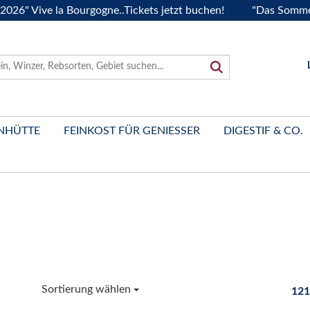
Vive la Bourgogne..Tickets jetzt buchen!
"Das Sommerfest 2
NHÜTTE
FEINKOST FÜR GENIESSER
DIGESTIF & CO.
Sortierung wählen
121