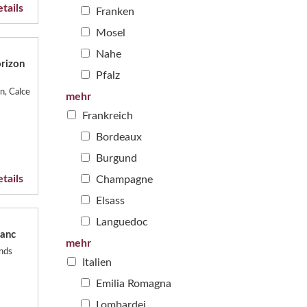
tails
Franken
Mosel
Nahe
rizon
Pfalz
n, Calce
mehr
Frankreich
Bordeaux
Burgund
tails
Champagne
Elsass
Languedoc
lanc
mehr
nds
Italien
Emilia Romagna
Lombardei