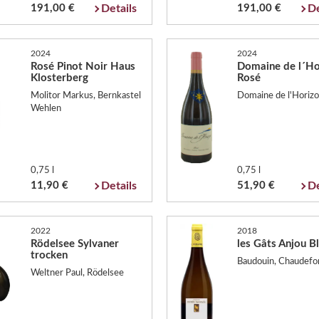
191,00 €
Details
191,00 €
De
2024
2024
Rosé Pinot Noir Haus
Domaine de l´Ho
Klosterberg
Rosé
Molitor Markus, Bernkastel
Domaine de l'Horizo
Wehlen
0,75 l
0,75 l
11,90 €
Details
51,90 €
De
2022
2018
Rödelsee Sylvaner
les Gâts Anjou B
trocken
Baudouin, Chaudefo
Weltner Paul, Rödelsee