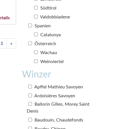
Südtirol
Valdobbiadene
tails
Spanien
Catalunya
11
»
Österreich
Wachau
Weinviertel
Winzer
Apffel Mathieu Savoyen
Ardoisières Savoyen
Ballorin Gilles, Morey Saint
Denis
Baudouin, Chaudefonds
Baudry, Chinon