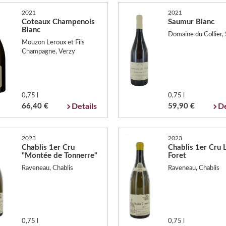
2021
2021
Coteaux Champenois
Saumur Blanc
Blanc
Domaine du Collier,
Mouzon Leroux et Fils
Champagne, Verzy
0,75 l
0,75 l
66,40 €
Details
59,90 €
De
2023
2023
Chablis 1er Cru
Chablis 1er Cru 
"Montée de Tonnerre"
Foret
Raveneau, Chablis
Raveneau, Chablis
0,75 l
0,75 l