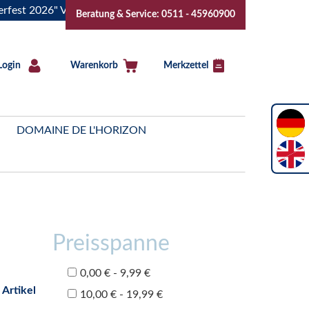
026" Vive la Bourgogne..Tickets jetzt buchen!
"Das Sommer
Beratung & Service: 0511 - 45960900
Login
Warenkorb
Merkzettel
DOMAINE DE L'HORIZON
Preisspanne
0,00 € - 9,99 €
 Artikel
10,00 € - 19,99 €