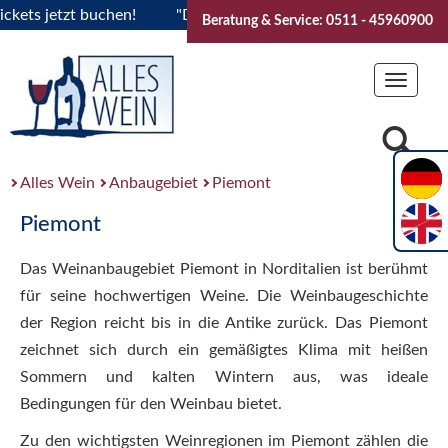
ts jetzt buchen!
"Das Sommerfest 2026" Vive la Bourgogne.
Beratung & Service: 0511 - 45960900
Toggle
navigat
Alles Wein
Anbaugebiet
Piemont
Piemont
Das Weinanbaugebiet Piemont in Norditalien ist berühmt
für seine hochwertigen Weine. Die Weinbaugeschichte
der Region reicht bis in die Antike zurück. Das Piemont
zeichnet sich durch ein gemäßigtes Klima mit heißen
Sommern und kalten Wintern aus, was ideale
Bedingungen für den Weinbau bietet.
Zu den wichtigsten Weinregionen im Piemont zählen die