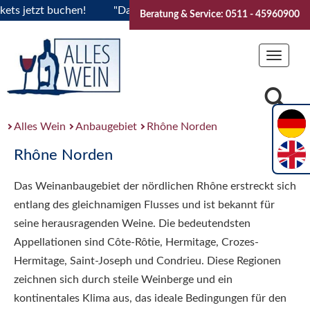
jetzt buchen!
"Das Sommerfest 2026" Vive la Bourgogne..Ti
Beratung & Service: 0511 - 45960900
Toggle
navigat
Alles Wein
Anbaugebiet
Rhône Norden
Rhône Norden
Das Weinanbaugebiet der nördlichen Rhône erstreckt sich
entlang des gleichnamigen Flusses und ist bekannt für
seine herausragenden Weine. Die bedeutendsten
Appellationen sind Côte-Rôtie, Hermitage, Crozes-
Hermitage, Saint-Joseph und Condrieu. Diese Regionen
zeichnen sich durch steile Weinberge und ein
kontinentales Klima aus, das ideale Bedingungen für den