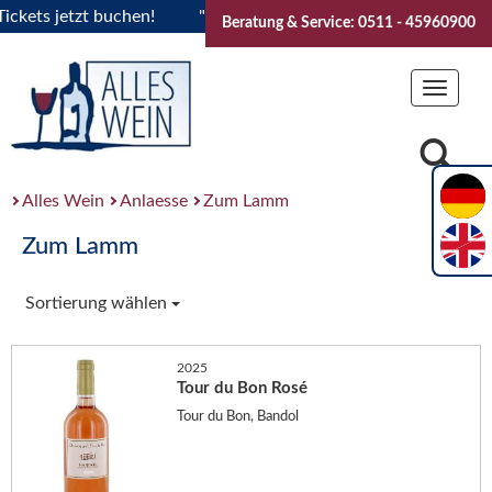
ts jetzt buchen!
"Das Sommerfest 2026" Vive la Bourgogne.
Beratung & Service: 0511 - 45960900
Toggle
navigat
Alles Wein
Anlaesse
Zum Lamm
Zum Lamm
Sortierung wählen
2025
Tour du Bon Rosé
Tour du Bon, Bandol