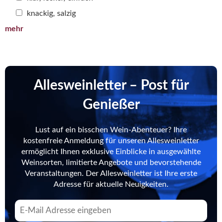
knackig, salzig
mehr
Allesweinletter – Post für
Genießer
Lust auf ein bisschen Wein-Abenteuer? Ihre
kostenfreie Anmeldung für unseren Allesweinletter
ermöglicht Ihnen exklusive Einblicke in ausgewählte
Weinsorten, limitierte Angebote und bevorstehende
Veranstaltungen. Der Allesweinletter ist Ihre erste
Adresse für aktuelle Neuigkeiten.