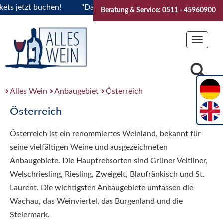
jetzt buchen!
"Das Sommerfest 2026" Vive la Bourgogne..Ti
Beratung & Service: 0511 - 45960900
Toggle
navigat
Alles Wein
Anbaugebiet
Österreich
Österreich
Österreich ist ein renommiertes Weinland, bekannt für
seine vielfältigen Weine und ausgezeichneten
Anbaugebiete. Die Hauptrebsorten sind Grüner Veltliner,
Welschriesling, Riesling, Zweigelt, Blaufränkisch und St.
Laurent. Die wichtigsten Anbaugebiete umfassen die
Wachau, das Weinviertel, das Burgenland und die
Steiermark.