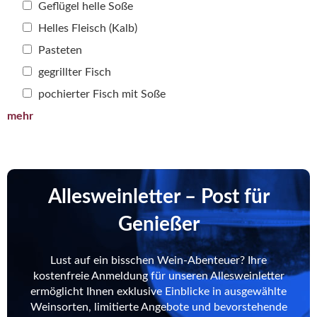
Geflügel helle Soße
Helles Fleisch (Kalb)
Pasteten
gegrillter Fisch
pochierter Fisch mit Soße
mehr
Allesweinletter – Post für
Genießer
Lust auf ein bisschen Wein-Abenteuer? Ihre
kostenfreie Anmeldung für unseren Allesweinletter
ermöglicht Ihnen exklusive Einblicke in ausgewählte
Weinsorten, limitierte Angebote und bevorstehende