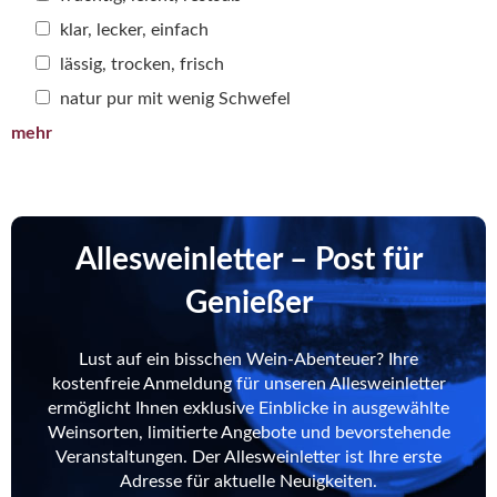
klar, lecker, einfach
lässig, trocken, frisch
natur pur mit wenig Schwefel
mehr
Allesweinletter – Post für
Genießer
Lust auf ein bisschen Wein-Abenteuer? Ihre
kostenfreie Anmeldung für unseren Allesweinletter
ermöglicht Ihnen exklusive Einblicke in ausgewählte
Weinsorten, limitierte Angebote und bevorstehende
Veranstaltungen. Der Allesweinletter ist Ihre erste
Adresse für aktuelle Neuigkeiten.