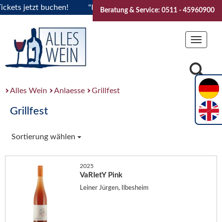
ts jetzt buchen!
"Das Sommerfest 2026" Vive la Bourgogne.
Beratung & Service: 0511 - 45960900
Toggle
navigat
Alles Wein
Anlaesse
Grillfest
Grillfest
Sortierung wählen
2025
VaRIetY Pink
Leiner Jürgen, Ilbesheim