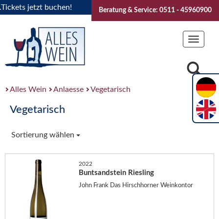
ets jetzt buchen!
"Das Sommerfest 2026" Vive la Bourgogne
Beratung & Service: 0511 - 45960900
Toggle
navigat
Alles Wein
Anlaesse
Vegetarisch
Vegetarisch
Sortierung wählen
2022
Buntsandstein Riesling
John Frank Das Hirschhorner Weinkontor