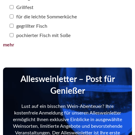
Grillfest
für die leichte Sommerküche
gegrillter Fisch
pochierter Fisch mit Soße
mehr
Allesweinletter – Post für
Genießer
Lust auf ein bisschen Wein-Abenteuer? Ihre
kostenfreie Anmeldung für unseren Allesweinletter
ermöglicht Ihnen exklusive Einblicke in ausgewählte
Weinsorten, limitierte Angebote und bevorstehende
Veranstaltungen. Der Allesweinletter ist Ihre erste