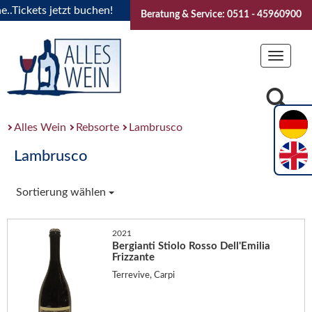
ickets jetzt buchen!
"Das Sommerfest 2026" Vive la Bourgo
Beratung & Service: 0511 - 45960900
Toggle
navigat
Alles Wein
Rebsorte
Lambrusco
Lambrusco
Sortierung wählen
2021
Bergianti Stiolo Rosso Dell'Emilia
Frizzante
Terrevive, Carpi