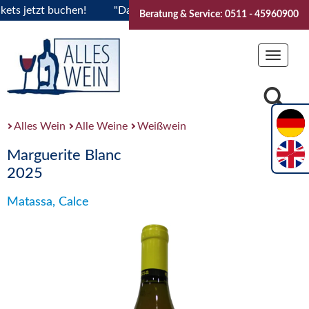
s jetzt buchen!
"Das Sommerfest 2026" Vive la Bourgogne..T
Beratung & Service: 0511 - 45960900
Toggle
navigat
Alles Wein
Alle Weine
Weißwein
Marguerite Blanc
2025
Matassa, Calce