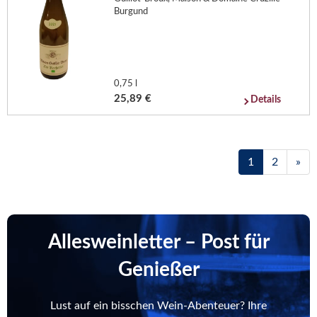
Burgund
0,75 l
25,89 €
Details
1
2
»
Allesweinletter – Post für
Genießer
Lust auf ein bisschen Wein-Abenteuer? Ihre