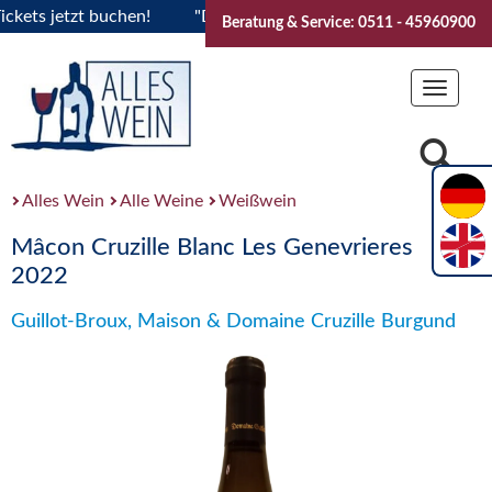
s jetzt buchen!
"Das Sommerfest 2026" Vive la Bourgogne..
Beratung & Service: 0511 - 45960900
Toggle
navigat
Alles Wein
Alle Weine
Weißwein
Mâcon Cruzille Blanc Les Genevrieres
2022
Guillot-Broux, Maison & Domaine Cruzille Burgund