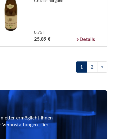
Cruzille Burgund
0,75 l
25,89 €
Details
1
2
»
nletter ermöglicht Ihnen
e Veranstaltungen. Der