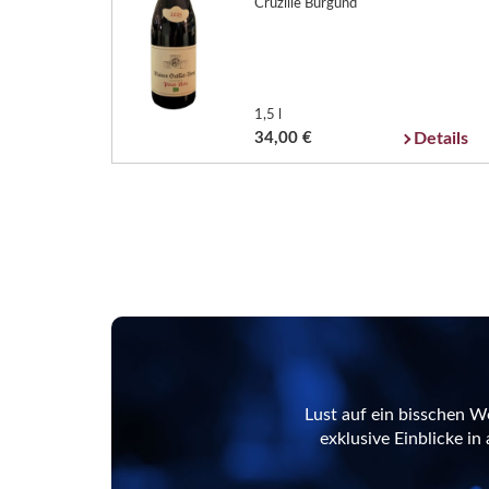
Cruzille Burgund
1,5 l
34,00 €
Details
Lust auf ein bisschen W
exklusive Einblicke i