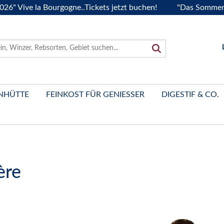
e la Bourgogne..Tickets jetzt buchen!
"Das Sommerfest 202
NHÜTTE
FEINKOST FÜR GENIESSER
DIGESTIF & CO.
ère