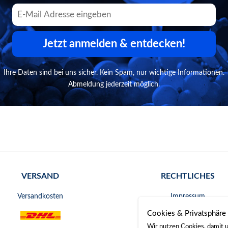
Jetzt anmelden & entdecken!
Ihre Daten sind bei uns sicher. Kein Spam, nur wichtige Informationen.
Abmeldung jederzeit möglich.
VERSAND
RECHTLICHES
Versandkosten
Impressum
Cookies & Privatsphäre
AGB
Wir nutzen Cookies, damit u