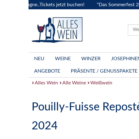
Bourgogne..Tickets jetzt buchen!
"Das Sommerfest 2026" Viv
NEU
WEINE
WINZER
JOSEPHINE
ANGEBOTE
PRÄSENTE / GENUSSPAKETE
Alles Wein
Alle Weine
Weißwein
Pouilly-Fuisse Repost
2024