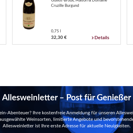
Guillot-Broux, Maison & Domaine
Cruzille Burgund
0,75 l
32,30 €
Details
Allesweinletter – Post für Genießer
ein-Abenteuer? Ihre kostenfreie Anmeldung für unseren Alleswei
n ausgewählte Weinsorten, limitierte Angebote und bevorstehend
Allesweinletter ist Ihre erste Adresse für aktuelle Neuigkeiten.