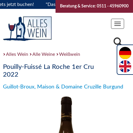
etzt buchen!
"Das Sommerfest 2026" Vive la Bourgogne..Tic
Beratung & Service: 0511 - 45960900
Toggle
navigat
Alles Wein
Alle Weine
Weißwein
Pouilly-Fuissé La Roche 1er Cru
2022
Guillot-Broux, Maison & Domaine Cruzille Burgund