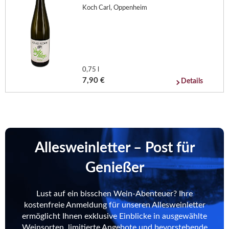
Koch Carl, Oppenheim
0,75 l
7,90 €
Details
Allesweinletter – Post für
Genießer
Lust auf ein bisschen Wein-Abenteuer? Ihre
kostenfreie Anmeldung für unseren Allesweinletter
ermöglicht Ihnen exklusive Einblicke in ausgewählte
Weinsorten, limitierte Angebote und bevorstehende