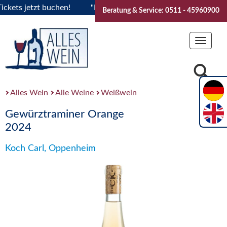
ts jetzt buchen!
"Das Sommerfest 2026" Vive la Bourgogne..
Beratung & Service: 0511 - 45960900
Toggle
navigat
Alles Wein
Alle Weine
Weißwein
Gewürztraminer Orange
2024
Koch Carl, Oppenheim