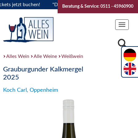
s jetzt buchen!
"Das Sommerfest 2026" Vive la Bourgogne..T
Beratung & Service: 0511 - 45960900
Toggle
navigat
Alles Wein
Alle Weine
Weißwein
Grauburgunder Kalkmergel
2025
Koch Carl, Oppenheim