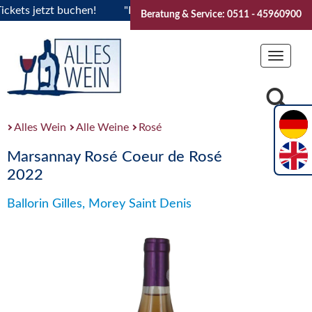
s jetzt buchen!
"Das Sommerfest 2026" Vive la Bourgogne..
Beratung & Service: 0511 - 45960900
Toggle
navigat
Alles Wein
Alle Weine
Rosé
Marsannay Rosé Coeur de Rosé
2022
Ballorin Gilles, Morey Saint Denis