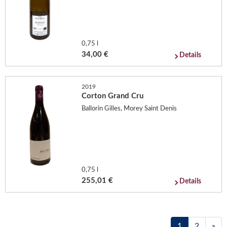
0,75 l
34,00 €
Details
2019
Corton Grand Cru
Ballorin Gilles, Morey Saint Denis
0,75 l
255,01 €
Details
1
2
»