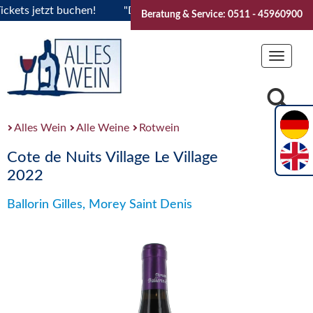
s jetzt buchen!
"Das Sommerfest 2026" Vive la Bourgogne..
Beratung & Service: 0511 - 45960900
Toggle
navigat
Alles Wein
Alle Weine
Rotwein
Cote de Nuits Village Le Village
2022
Ballorin Gilles, Morey Saint Denis