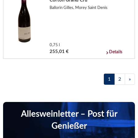
Corton Grand Cru
Ballorin Gilles, Morey Saint Denis
0,75 l
255,01 €
Details
1
2
»
Allesweinletter – Post für
Genießer