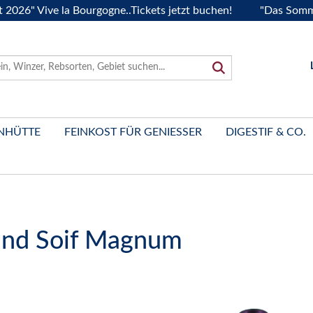
ive la Bourgogne..Tickets jetzt buchen!
"Das Sommerfest 2
NHÜTTE
FEINKOST FÜR GENIESSER
DIGESTIF & CO.
and Soif Magnum