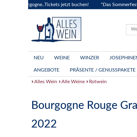
a Bourgogne..Tickets jetzt buchen!
"Das Sommerfest 2026" V
NEU
WEINE
WINZER
JOSEPHINE
ANGEBOTE
PRÄSENTE / GENUSSPAKETE
Alles Wein
Alle Weine
Rotwein
Bourgogne Rouge Gr
2022