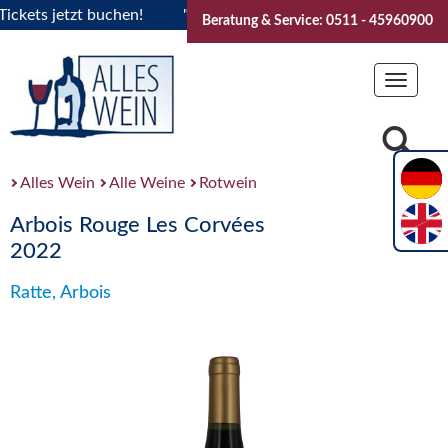
ets jetzt buchen!
"Das Sommerfest 2026" Vive la Bourgogne
Beratung & Service: 0511 - 45960900
Toggle
navigat
Alles Wein
Alle Weine
Rotwein
Arbois Rouge Les Corvées
2022
Ratte, Arbois