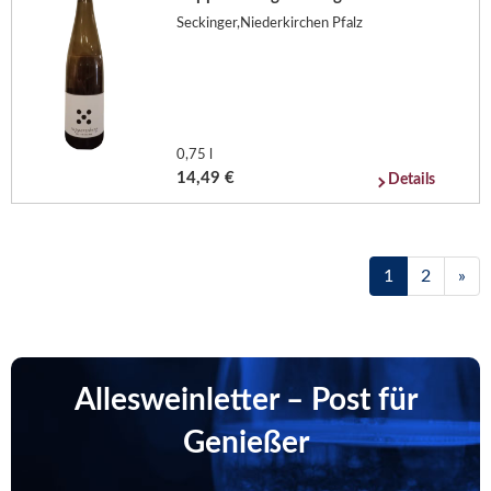
Seckinger,Niederkirchen Pfalz
0,75 l
14,49 €
Details
1
2
»
Allesweinletter – Post für
Genießer