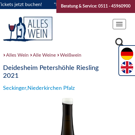
ts jetzt buchen!
"Das Sommerfest 2026" Vive la Bourgogne..
Beratung & Service: 0511 - 45960900
Toggle
navigat
Alles Wein
Alle Weine
Weißwein
Deidesheim Petershöhle Riesling
2021
Seckinger,Niederkirchen Pfalz