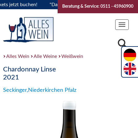
jetzt buchen!
"Das Sommerfest 2026" Vive la Bourgogne..Ti
Beratung & Service: 0511 - 45960900
Toggle
navigat
Alles Wein
Alle Weine
Weißwein
Chardonnay Linse
2021
Seckinger,Niederkirchen Pfalz