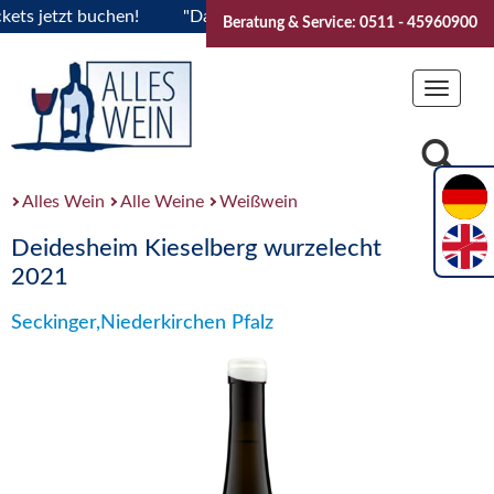
 jetzt buchen!
"Das Sommerfest 2026" Vive la Bourgogne..T
Beratung & Service: 0511 - 45960900
Toggle
navigat
Alles Wein
Alle Weine
Weißwein
Deidesheim Kieselberg wurzelecht
2021
Seckinger,Niederkirchen Pfalz