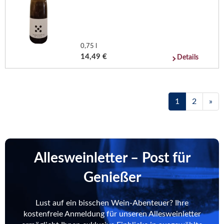
0,75 l
14,49 €
Details
1
2
»
Allesweinletter – Post für
Genießer
Lust auf ein bisschen Wein-Abenteuer? Ihre
kostenfreie Anmeldung für unseren Allesweinletter