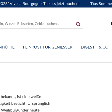
ive la Bourgogne..Tickets jetzt buchen!
"Das Sommerfest 2
NHÜTTE
FEINKOST FÜR GENIESSER
DIGESTIF & CO.
 bekannt, ist eine weiße
tigkeit besticht. Ursprünglich
er Weißburgunder heute