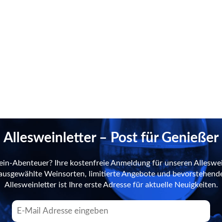
Allesweinletter – Post für Genießer
ein-Abenteuer? Ihre kostenfreie Anmeldung für unseren Alleswei
n ausgewählte Weinsorten, limitierte Angebote und bevorstehend
Allesweinletter ist Ihre erste Adresse für aktuelle Neuigkeiten.