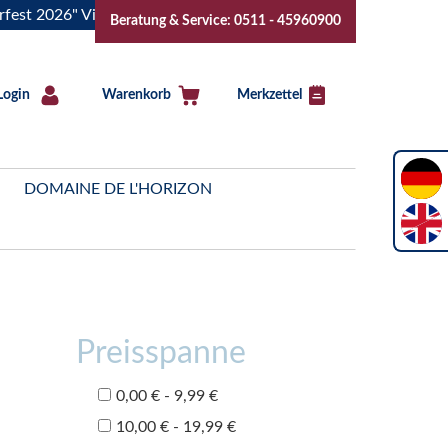
026" Vive la Bourgogne..Tickets jetzt buchen!
"Das Sommerf
Beratung & Service: 0511 - 45960900
Login
Warenkorb
Merkzettel
DOMAINE DE L'HORIZON
Preisspanne
0,00 € - 9,99 €
10,00 € - 19,99 €