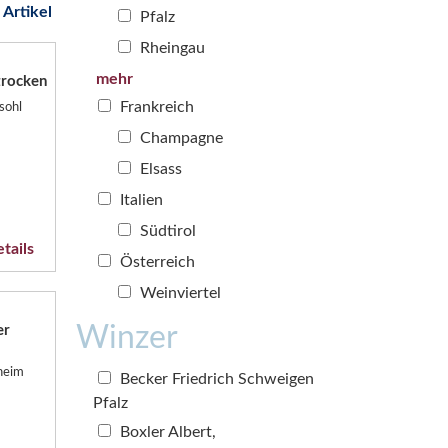
 Artikel
Pfalz
Rheingau
mehr
trocken
Frankreich
sohl
Champagne
Elsass
Italien
Südtirol
tails
Österreich
Weinviertel
Winzer
er
sheim
Becker Friedrich Schweigen
Pfalz
Boxler Albert,