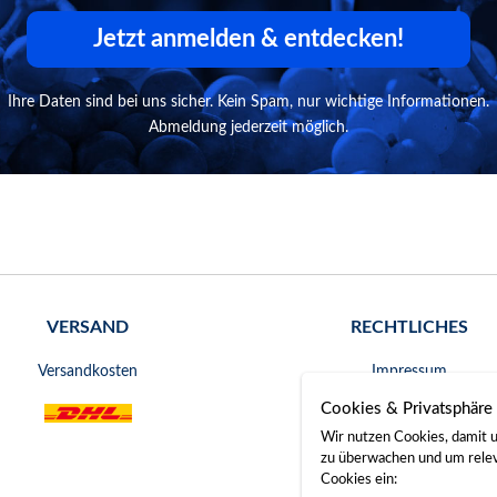
Jetzt anmelden & entdecken!
Ihre Daten sind bei uns sicher. Kein Spam, nur wichtige Informationen.
Abmeldung jederzeit möglich.
VERSAND
RECHTLICHES
Versandkosten
Impressum
Cookies & Privatsphäre
AGB
Wir nutzen Cookies, damit u
Widerrufsrecht
zu überwachen und um releva
Cookies ein: