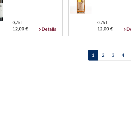
0,75 l
0,75 l
12,00 €
Details
12,00 €
De
1
2
3
4