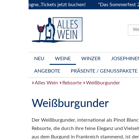
 Bourgogne..Tickets jetzt buchen!
"Das Sommerfest 2026" V
NEU
WEINE
WINZER
JOSEPHINE
ANGEBOTE
PRÄSENTE / GENUSSPAKETE
Alles Wein
Rebsorte
Weißburgunder
Weißburgunder
Der Weißburgunder, international als Pinot Blanc
Rebsorte, die durch ihre feine Eleganz und Vielsei
aus dem Burgund in Frankreich stammend, ist d