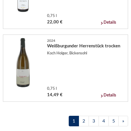
0,75 l
22,00 €
Details
2024
Weißburgunder Herrenstück trocken
Koch Holger, Bickensohl
0,75 l
14,49 €
Details
1
2
3
4
5
»