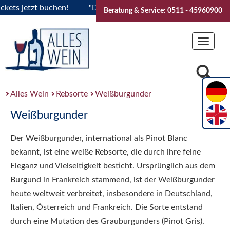
s jetzt buchen!
"Das Sommerfest 2026" Vive la Bourgogne..
Beratung & Service: 0511 - 45960900
Toggle
navigat
Alles Wein
Rebsorte
Weißburgunder
Weißburgunder
Der Weißburgunder, international als Pinot Blanc
bekannt, ist eine weiße Rebsorte, die durch ihre feine
Eleganz und Vielseitigkeit besticht. Ursprünglich aus dem
Burgund in Frankreich stammend, ist der Weißburgunder
heute weltweit verbreitet, insbesondere in Deutschland,
Italien, Österreich und Frankreich. Die Sorte entstand
durch eine Mutation des Grauburgunders (Pinot Gris).