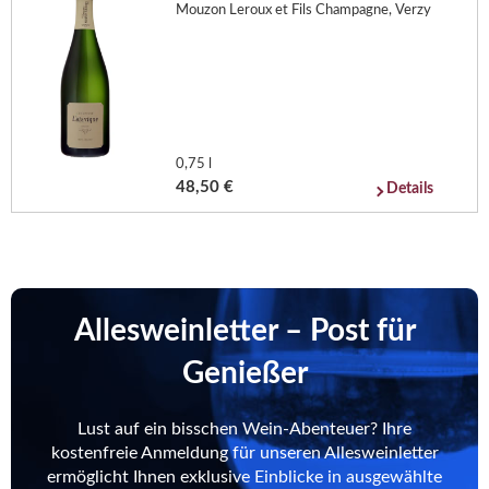
Mouzon Leroux et Fils Champagne, Verzy
0,75 l
48,50 €
Details
Allesweinletter – Post für
Genießer
Lust auf ein bisschen Wein-Abenteuer? Ihre
kostenfreie Anmeldung für unseren Allesweinletter
ermöglicht Ihnen exklusive Einblicke in ausgewählte