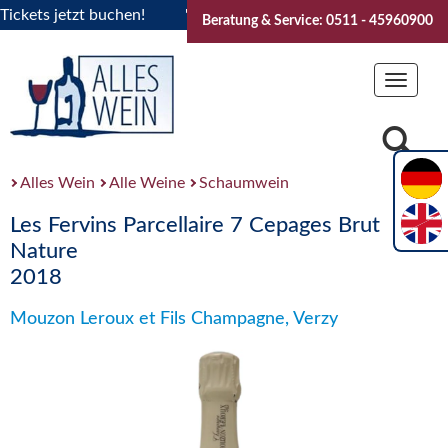
ts jetzt buchen!
"Das Sommerfest 2026" Vive la Bourgogne.
Beratung & Service: 0511 - 45960900
Toggle
navigat
Alles Wein
Alle Weine
Schaumwein
Les Fervins Parcellaire 7 Cepages Brut
Nature
2018
Mouzon Leroux et Fils Champagne, Verzy