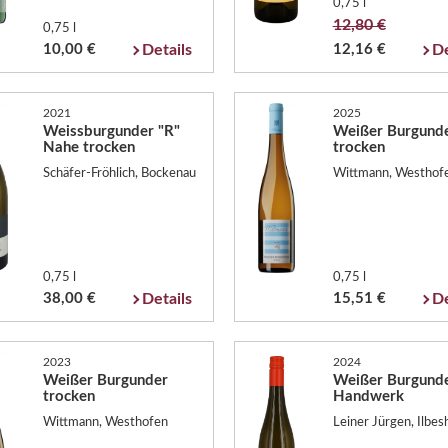
0,75 l
12,80 €
0,75 l
10,00 €
Details
12,16 €
De
2021
2025
Weissburgunder "R"
Weißer Burgund
Nahe trocken
trocken
Schäfer-Fröhlich, Bockenau
Wittmann, Westhof
0,75 l
0,75 l
38,00 €
Details
15,51 €
De
2023
2024
Weißer Burgunder
Weißer Burgund
trocken
Handwerk
Wittmann, Westhofen
Leiner Jürgen, Ilbe