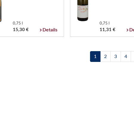
0,75 l
0,75 l
15,30 €
Details
11,31 €
De
1
2
3
4