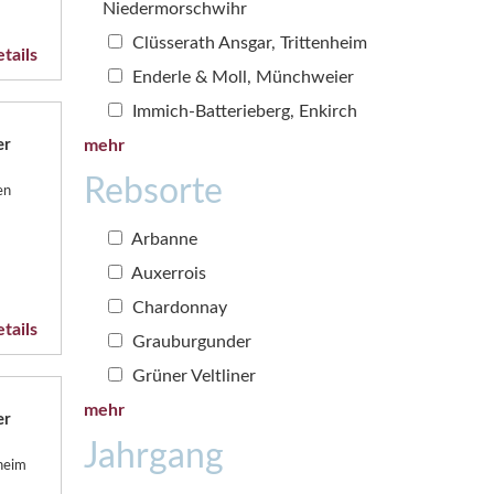
Niedermorschwihr
Clüsserath Ansgar, Trittenheim
tails
Enderle & Moll, Münchweier
Immich-Batterieberg, Enkirch
mehr
er
Rebsorte
en
Arbanne
Auxerrois
Chardonnay
tails
Grauburgunder
Grüner Veltliner
mehr
er
Jahrgang
sheim