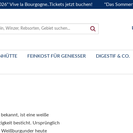
ve la Bourgogne..Tickets jetzt buchen!
"Das Sommerfest 20
NHÜTTE
FEINKOST FÜR GENIESSER
DIGESTIF & CO.
 bekannt, ist eine weiße
tigkeit besticht. Ursprünglich
er Weißburgunder heute