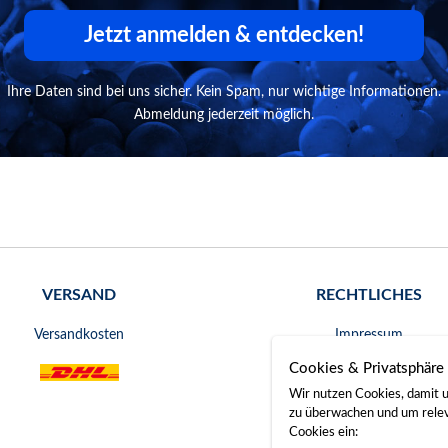
Jetzt anmelden & entdecken!
Ihre Daten sind bei uns sicher. Kein Spam, nur wichtige Informationen.
Abmeldung jederzeit möglich.
VERSAND
RECHTLICHES
Versandkosten
Impressum
Cookies & Privatsphäre
AGB
Wir nutzen Cookies, damit u
Widerrufsrecht
zu überwachen und um releva
Cookies ein: