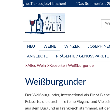
Bourgogne..Tickets jetzt buchen!
"Das Sommerfest 2026" Vi
NEU
WEINE
WINZER
JOSEPHINE
ANGEBOTE
PRÄSENTE / GENUSSPAKETE
Alles Wein
Rebsorte
Weißburgunder
Weißburgunder
Der Weißburgunder, international als Pinot Blanc
Rebsorte, die durch ihre feine Eleganz und Vielsei
aus dem Burgund in Frankreich stammend, ist d