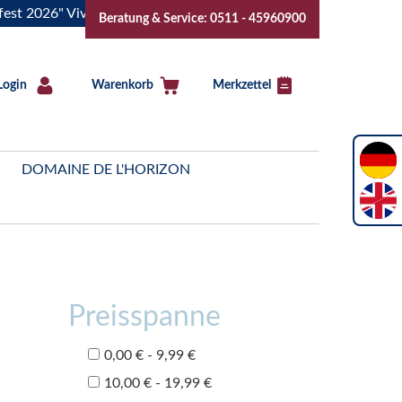
26" Vive la Bourgogne..Tickets jetzt buchen!
"Das Sommerfe
Beratung & Service: 0511 - 45960900
Login
Warenkorb
Merkzettel
DOMAINE DE L'HORIZON
Preisspanne
0,00 € - 9,99 €
10,00 € - 19,99 €