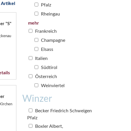
 Artikel
Pfalz
Rheingau
mehr
er "S"
Frankreich
ockenau
Champagne
Elsass
Italien
Südtirol
tails
Österreich
Weinviertel
Winzer
er
-Kirchen
Becker Friedrich Schweigen
Pfalz
Boxler Albert,