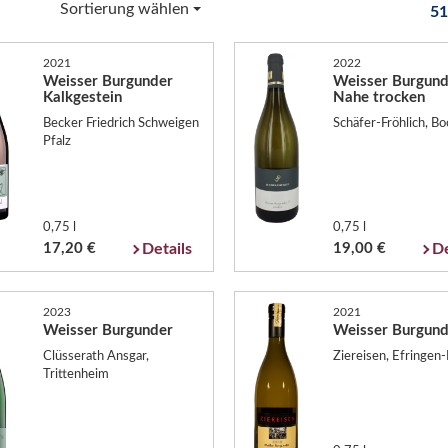
Sortierung wählen
51
2021
2022
Weisser Burgunder
Weisser Burgund
Kalkgestein
Nahe trocken
Becker Friedrich Schweigen
Schäfer-Fröhlich, B
Pfalz
0,75 l
0,75 l
17,20 €
Details
19,00 €
De
2023
2021
Weisser Burgunder
Weisser Burgund
Clüsserath Ansgar,
Ziereisen, Efringen
Trittenheim