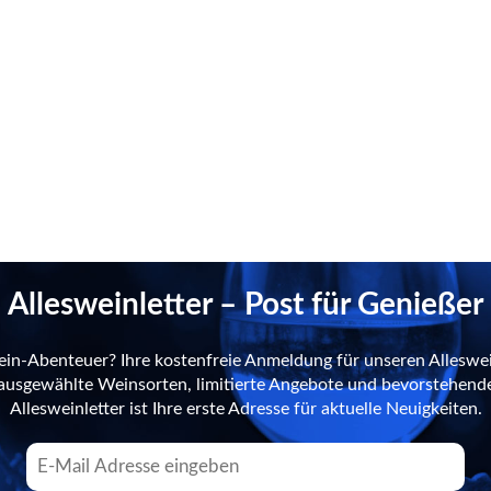
Allesweinletter – Post für Genießer
ein-Abenteuer? Ihre kostenfreie Anmeldung für unseren Alleswei
n ausgewählte Weinsorten, limitierte Angebote und bevorstehend
Allesweinletter ist Ihre erste Adresse für aktuelle Neuigkeiten.