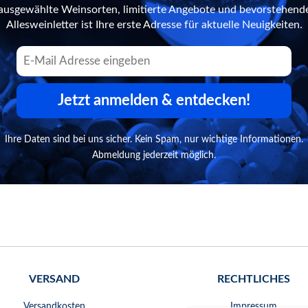
n ausgewählte Weinsorten, limitierte Angebote und bevorstehend
Allesweinletter ist Ihre erste Adresse für aktuelle Neuigkeiten.
Jetzt anmelden & entdecken!
Ihre Daten sind bei uns sicher. Kein Spam, nur wichtige Informationen.
Abmeldung jederzeit möglich.
VERSAND
RECHTLICHES
Versandkosten
Impressum