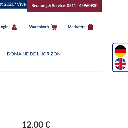
Vive la Bourgogne..Tickets jetzt buchen!
"Das Sommerfest 
Beratung & Service: 0511 - 45960900
Login
Warenkorb
Merkzettel
DOMAINE DE L'HORIZON
12,00 €