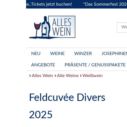
rgogne..Tickets jetzt buchen!
"Das Sommerfest 2026" Vive 
NEU
WEINE
WINZER
JOSEPHINE
ANGEBOTE
PRÄSENTE / GENUSSPAKETE
Alles Wein
Alle Weine
Weißwein
Feldcuvée Divers
2025