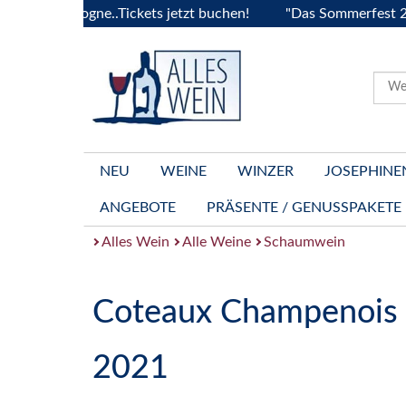
Bourgogne..Tickets jetzt buchen!
"Das Sommerfest 2026" Vi
NEU
WEINE
WINZER
JOSEPHINE
ANGEBOTE
PRÄSENTE / GENUSSPAKETE
Alles Wein
Alle Weine
Schaumwein
Coteaux Champenois 
2021