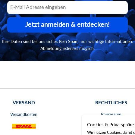
Jetzt anmelden & entdecken!
Ihre Daten sind bei uns sicher. Kein Spam, nur wichtige Informationen.
Abmeldung jederzeit möglich.
VERSAND
RECHTLICHES
Versandkosten
Impressum
Cookies & Privatsphäre
AGB
Wir nutzen Cookies, damit u