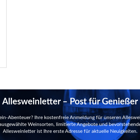
Allesweinletter – Post für Genießer
ein-Abenteuer? Ihre kostenfreie Anmeldung für unseren Alleswei
n ausgewählte Weinsorten, limitierte Angebote und bevorstehend
Allesweinletter ist Ihre erste Adresse für aktuelle Neuigkeiten.