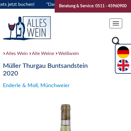
jetzt buchen!
"Das Sommerfest 2026" Vive la Bourgogne..Ti
Beratung & Service: 0511 - 45960900
Toggle
navigat
Alles Wein
Alle Weine
Weißwein
Müller Thurgau Buntsandstein
2020
Enderle & Moll, Münchweier