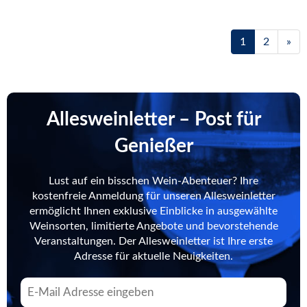
1
2
»
Allesweinletter – Post für
Genießer
Lust auf ein bisschen Wein-Abenteuer? Ihre
kostenfreie Anmeldung für unseren Allesweinletter
ermöglicht Ihnen exklusive Einblicke in ausgewählte
Weinsorten, limitierte Angebote und bevorstehende
Veranstaltungen. Der Allesweinletter ist Ihre erste
Adresse für aktuelle Neuigkeiten.