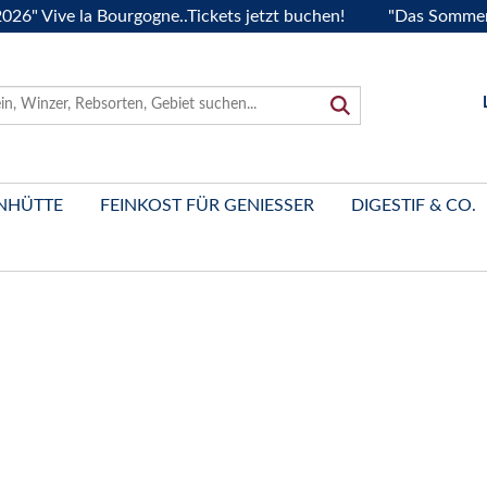
ive la Bourgogne..Tickets jetzt buchen!
"Das Sommerfest 2
NHÜTTE
FEINKOST FÜR GENIESSER
DIGESTIF & CO.