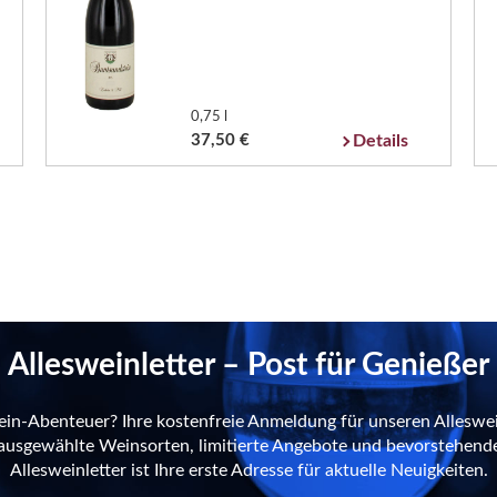
0,75 l
37,50 €
Details
Allesweinletter – Post für Genießer
ein-Abenteuer? Ihre kostenfreie Anmeldung für unseren Alleswei
n ausgewählte Weinsorten, limitierte Angebote und bevorstehend
Allesweinletter ist Ihre erste Adresse für aktuelle Neuigkeiten.