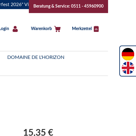
026" Vive la Bourgogne..Tickets jetzt buchen!
"Das Sommer
Beratung & Service: 0511 - 45960900
Login
Warenkorb
Merkzettel
DOMAINE DE L'HORIZON
15,35 €