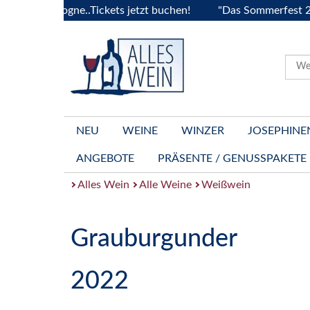
 Bourgogne..Tickets jetzt buchen!
"Das Sommerfest 2026" V
NEU
WEINE
WINZER
JOSEPHINE
ANGEBOTE
PRÄSENTE / GENUSSPAKETE
Alles Wein
Alle Weine
Weißwein
Grauburgunder
2022