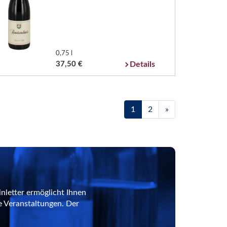
0,75 l
37,50 €
Details
1
2
»
nletter ermöglicht Ihnen
e Veranstaltungen. Der