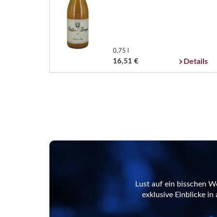
0,75 l
16,51 €
Details
Lust auf ein bisschen W
exklusive Einblicke i