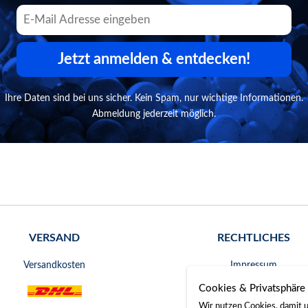
Jetzt anmelden & entdecken!
Ihre Daten sind bei uns sicher. Kein Spam, nur wichtige Informationen.
Abmeldung jederzeit möglich.
VERSAND
RECHTLICHES
Versandkosten
Impressum
Cookies & Privatsphäre
AGB
Wir nutzen Cookies, damit u