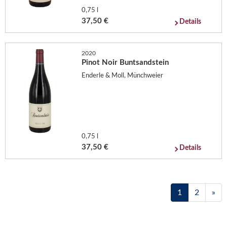
0,75 l
37,50 €
Details
2020
Pinot Noir Buntsandstein
Enderle & Moll, Münchweier
0,75 l
37,50 €
Details
1
2
»