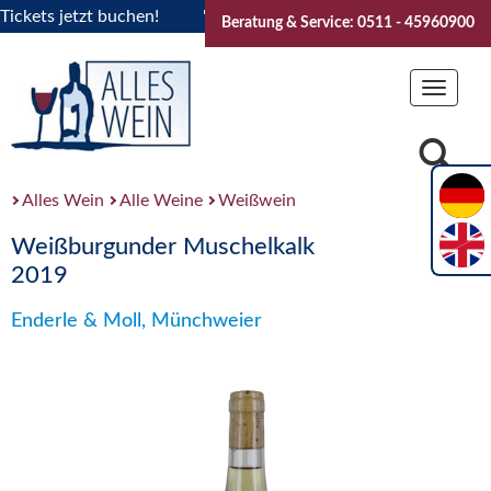
ets jetzt buchen!
"Das Sommerfest 2026" Vive la Bourgogne
Beratung & Service: 0511 - 45960900
Toggle
navigat
Alles Wein
Alle Weine
Weißwein
Weißburgunder Muschelkalk
2019
Enderle & Moll, Münchweier