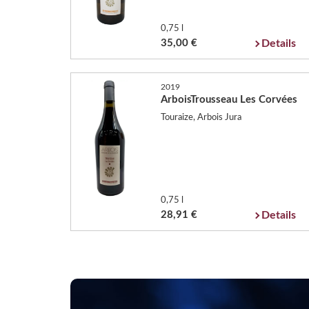
0,75 l
35,00 €
Details
2019
ArboisTrousseau Les Corvées
Touraize, Arbois Jura
0,75 l
28,91 €
Details