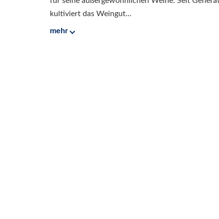
für seine außergewöhnlichen Weine. Seit Generati
kultiviert das Weingut...
mehr