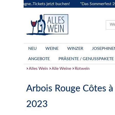
ourgogne..Tickets jetzt buchen!
"Das Sommerfest 2026" Viv
NEU
WEINE
WINZER
JOSEPHINE
ANGEBOTE
PRÄSENTE / GENUSSPAKETE
Alles Wein
Alle Weine
Rotwein
Arbois Rouge Côtes à
2023