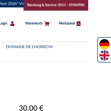
6" Vive la Bourgogne..Tickets jetzt buchen!
"Das Sommerfe
Beratung & Service: 0511 - 45960900
Login
Warenkorb
Merkzettel
DOMAINE DE L'HORIZON
30,00 €