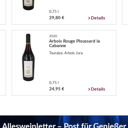
0,75 l
29,80 €
Details
2020
Arbois Rouge Ploussard la
Cabanne
Touraize, Arbois Jura
0,75 l
24,95 €
Details
Allesweinletter – Post für Genießer