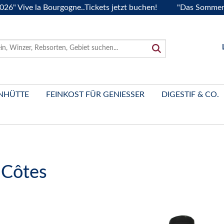
e la Bourgogne..Tickets jetzt buchen!
"Das Sommerfest 202
NHÜTTE
FEINKOST FÜR GENIESSER
DIGESTIF & CO.
 Côtes