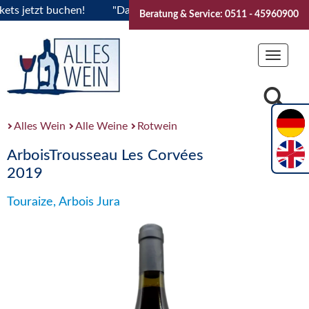
jetzt buchen!
"Das Sommerfest 2026" Vive la Bourgogne..Ti
Beratung & Service: 0511 - 45960900
Toggle
navigat
Alles Wein
Alle Weine
Rotwein
ArboisTrousseau Les Corvées
2019
Touraize, Arbois Jura