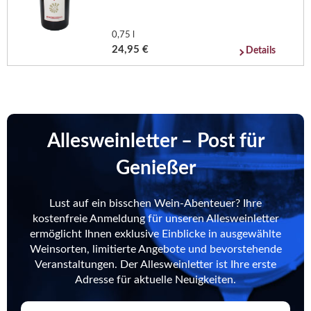
0,75 l
24,95 €
Details
Allesweinletter – Post für
Genießer
Lust auf ein bisschen Wein-Abenteuer? Ihre
kostenfreie Anmeldung für unseren Allesweinletter
ermöglicht Ihnen exklusive Einblicke in ausgewählte
Weinsorten, limitierte Angebote und bevorstehende
Veranstaltungen. Der Allesweinletter ist Ihre erste
Adresse für aktuelle Neuigkeiten.