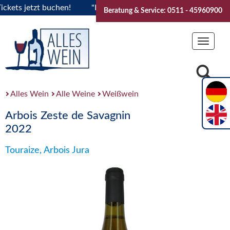
s jetzt buchen!
"Das Sommerfest 2026" Vive la Bourgogne..
Beratung & Service: 0511 - 45960900
Toggle
navigat
Alles Wein
Alle Weine
Weißwein
Arbois Zeste de Savagnin
2022
Touraize, Arbois Jura