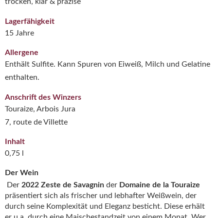
trocken, klar & präzise
Lagerfähigkeit
15 Jahre
Allergene
Enthält Sulfite. Kann Spuren von Eiweiß, Milch und Gelatine
enthalten.
Anschrift des Winzers
Touraize, Arbois Jura
7, route de Villette
Inhalt
0,75 l
Der Wein
Der
2022 Zeste de Savagnin
der
Domaine de la Touraize
präsentiert sich als frischer und lebhafter Weißwein, der
durch seine Komplexität und Eleganz besticht. Diese erhält
er u.a. durch eine Maischestandzeit von einem Monat. Wer