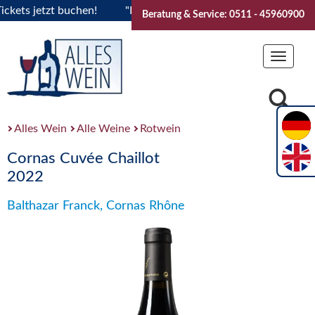
ts jetzt buchen!
"Das Sommerfest 2026" Vive la Bourgogne.
Beratung & Service: 0511 - 45960900
Toggle
navigat
Alles Wein
Alle Weine
Rotwein
Cornas Cuvée Chaillot
2022
Balthazar Franck, Cornas Rhône