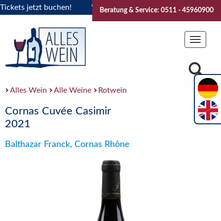
ets jetzt buchen!
"Das Sommerfest 2026" Vive la Bourgogne
Beratung & Service: 0511 - 45960900
Toggle
navigat
Alles Wein
Alle Weine
Rotwein
Cornas Cuvée Casimir
2021
Balthazar Franck, Cornas Rhône