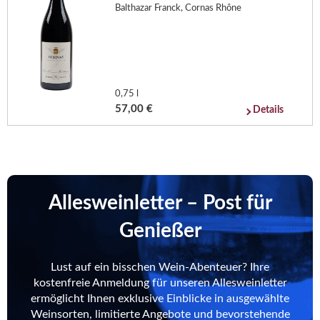
Balthazar Franck, Cornas Rhône
0,75 l
57,00 €
Details
Allesweinletter – Post für
Genießer
Lust auf ein bisschen Wein-Abenteuer? Ihre
kostenfreie Anmeldung für unseren Allesweinletter
ermöglicht Ihnen exklusive Einblicke in ausgewählte
Weinsorten, limitierte Angebote und bevorstehende