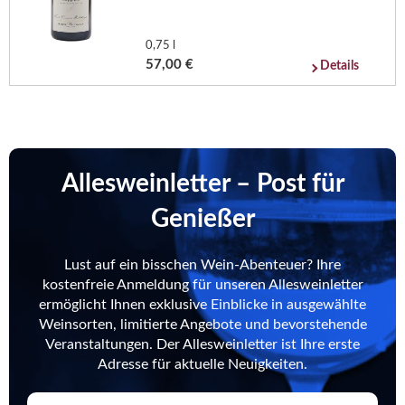
0,75 l
57,00 €
Details
Allesweinletter – Post für
Genießer
Lust auf ein bisschen Wein-Abenteuer? Ihre
kostenfreie Anmeldung für unseren Allesweinletter
ermöglicht Ihnen exklusive Einblicke in ausgewählte
Weinsorten, limitierte Angebote und bevorstehende
Veranstaltungen. Der Allesweinletter ist Ihre erste
Adresse für aktuelle Neuigkeiten.