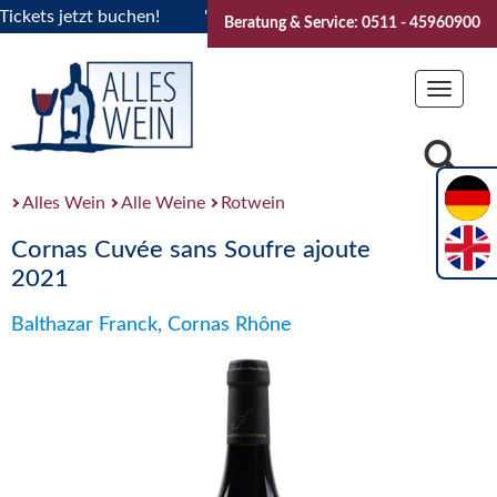
ets jetzt buchen!
"Das Sommerfest 2026" Vive la Bourgogne.
Beratung & Service: 0511 - 45960900
Toggle
navigat
Alles Wein
Alle Weine
Rotwein
Cornas Cuvée sans Soufre ajoute
2021
Balthazar Franck, Cornas Rhône