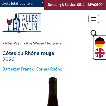
ts jetzt buchen!
"Das Sommerfest 2026" Vive la Bourgogne.
Beratung & Service: 0511 - 45960900
Toggle
navigat
Alles Wein
Alle Weine
Rotwein
Côtes du Rhône rouge
2023
Balthazar Franck, Cornas Rhône