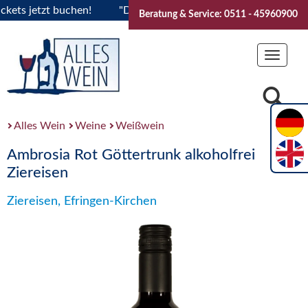
s jetzt buchen!
"Das Sommerfest 2026" Vive la Bourgogne..
Beratung & Service: 0511 - 45960900
Toggle
navigat
Alles Wein
Weine
Weißwein
Ambrosia Rot Göttertrunk alkoholfrei
Ziereisen
Ziereisen, Efringen-Kirchen