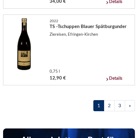
34,00 €
Details
2022
TS -Tschuppen Blauer Spätburgunder
Ziereisen, Efringen-Kirchen
0,75 l
12,90 €
Details
1
2
3
»