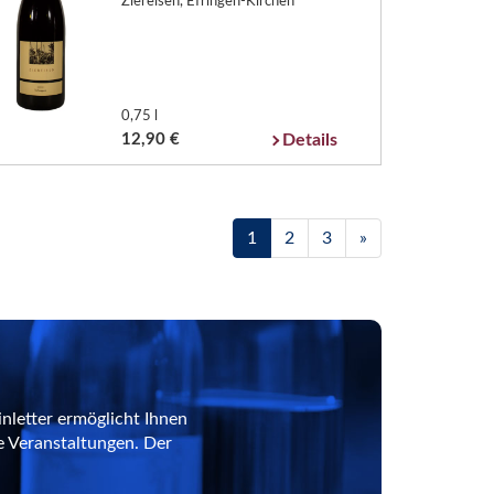
Ziereisen, Efringen-Kirchen
0,75 l
12,90 €
Details
1
2
3
»
nletter ermöglicht Ihnen
e Veranstaltungen. Der