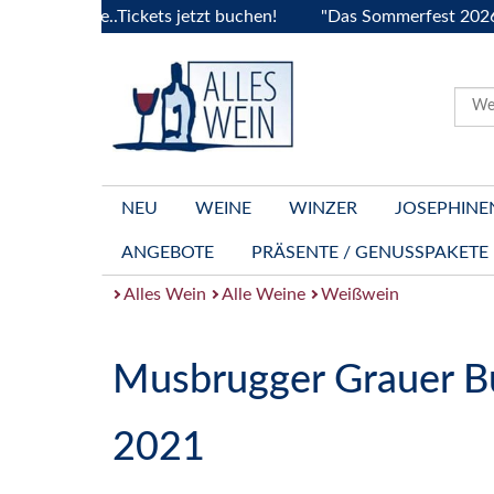
rgogne..Tickets jetzt buchen!
"Das Sommerfest 2026" Vive 
NEU
WEINE
WINZER
JOSEPHINE
ANGEBOTE
PRÄSENTE / GENUSSPAKETE
Alles Wein
Alle Weine
Weißwein
Musbrugger Grauer B
2021