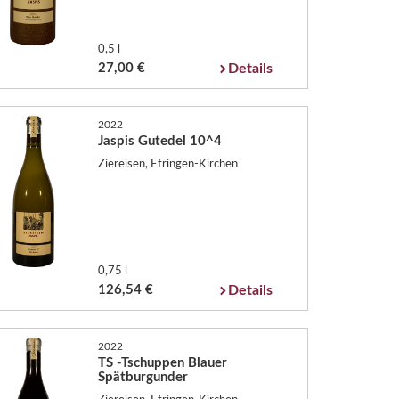
0,5 l
27,00 €
Details
2022
Jaspis Gutedel 10^4
Ziereisen, Efringen-Kirchen
0,75 l
126,54 €
Details
2022
TS -Tschuppen Blauer
Spätburgunder