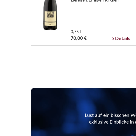
Ziereisen, Efringen-Kirchen
0,75 l
70,00 €
Details
Lust auf ein bisschen W
exklusive Einblicke i