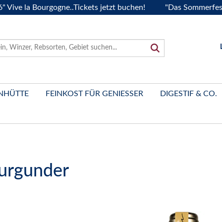
la Bourgogne..Tickets jetzt buchen!
"Das Sommerfest 2026" 
NHÜTTE
FEINKOST FÜR GENIESSER
DIGESTIF & CO.
urgunder