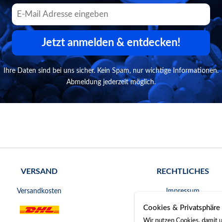
Jetzt anmelden & entdecken!
Ihre Daten sind bei uns sicher. Kein Spam, nur wichtige Informationen.
Abmeldung jederzeit möglich.
VERSAND
RECHTLICHES
Versandkosten
Impressum
Cookies & Privatsphäre
AGB
Wir nutzen Cookies, damit u