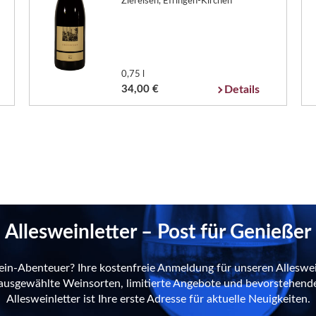
Ziereisen, Efringen-Kirchen
0,75 l
34,00 €
Details
Allesweinletter – Post für Genießer
ein-Abenteuer? Ihre kostenfreie Anmeldung für unseren Alleswei
n ausgewählte Weinsorten, limitierte Angebote und bevorstehend
Allesweinletter ist Ihre erste Adresse für aktuelle Neuigkeiten.