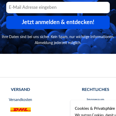
Jetzt anmelden & entdecken!
Ihre Daten sind bei uns sicher. Kein Spam, nur wichtige Informationen.
Abmeldung jederzeit möglich.
VERSAND
RECHTLICHES
Versandkosten
Impressum
Cookies & Privatsphäre
AGB
Wir nutzen Cookies, damit u