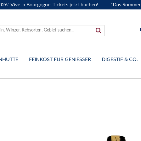
e la Bourgogne..Tickets jetzt buchen!
"Das Sommerfest 202
NHÜTTE
FEINKOST FÜR GENIESSER
DIGESTIF & CO.