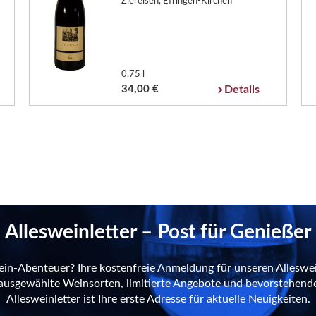
Ziereisen, Efringen-Kirchen
0,75 l
34,00 €
Details
Allesweinletter – Post für Genießer
ein-Abenteuer? Ihre kostenfreie Anmeldung für unseren Alleswei
n ausgewählte Weinsorten, limitierte Angebote und bevorstehend
Allesweinletter ist Ihre erste Adresse für aktuelle Neuigkeiten.