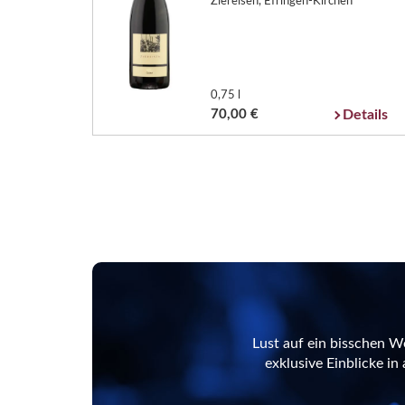
Ziereisen, Efringen-Kirchen
0,75 l
70,00 €
Details
Lust auf ein bisschen W
exklusive Einblicke i