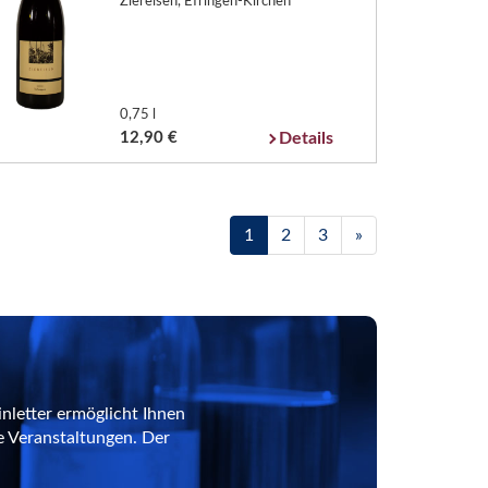
Ziereisen, Efringen-Kirchen
0,75 l
12,90 €
Details
1
2
3
»
nletter ermöglicht Ihnen
e Veranstaltungen. Der