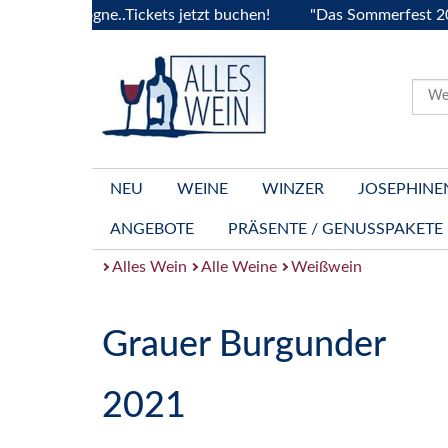
ourgogne..Tickets jetzt buchen!
"Das Sommerfest 2026" Viv
NEU
WEINE
WINZER
JOSEPHINE
ANGEBOTE
PRÄSENTE / GENUSSPAKETE
Alles Wein
Alle Weine
Weißwein
Grauer Burgunder
2021