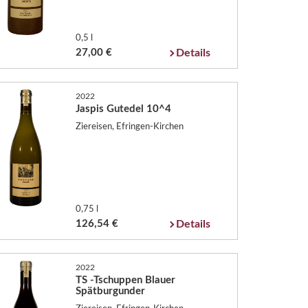
0,5 l
27,00 €
Details
2022
Jaspis Gutedel 10^4
Ziereisen, Efringen-Kirchen
0,75 l
126,54 €
Details
2022
TS -Tschuppen Blauer
Spätburgunder